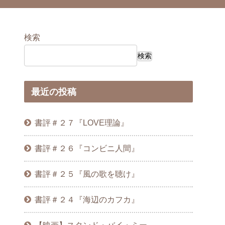
検索
検索
最近の投稿
書評＃２７『LOVE理論』
書評＃２６『コンビニ人間』
書評＃２５『風の歌を聴け』
書評＃２４『海辺のカフカ』
【映画】スタンド・バイ・ミー