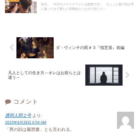
休日。 今日のメインイベントは散髪です。 ちょっと髪の毛が耳
に被ってきて重たい雰囲気だったので切って...
ダ・ヴィンチの罠＃３『指芝居』前編
凡人としての生き方～オレはお前らとは
違う～
コメント
透明人間２号
より:
2023年8月28日 6:54 AM
「男の顔は履歴書」とも言われる。