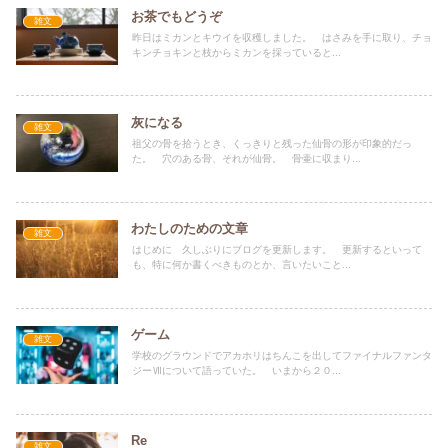
お茶でもどうぞ
雑文
昨日はミカンとキウイを収穫しました。 はさみを手に取り、チョ
キンチョキンと枝からミカンを採っていると...
灰になる
雑文
祖父の骨を拾うとき、くっきりと残った仙骨の形が印象的だっ
た。 穴のある骨、それが仙骨。 骨壷に収まり...
わたしのための文章
雑文
はじめに 久しぶりにブログを更新します。 更新するといって
も、特に何か書くべきものとか、言いたいこと...
ゲーム
雑文
学校のグラウンドでアカホリはちんこを出してファイナルファンタ
ジーⅦについて語っていた。 いまから２０...
Re
雑文