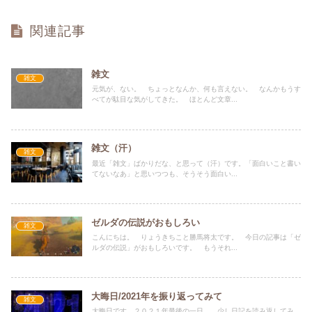
関連記事
雑文
雑文
元気が、ない。 ちょっとなんか、何も言えない。 なんかもうす
べてが駄目な気がしてきた。 ほとんど文章...
雑文（汗）
雑文
最近「雑文」ばかりだな、と思って（汗）です。「面白いこと書い
てないなあ」と思いつつも、そうそう面白い...
ゼルダの伝説がおもしろい
雑文
こんにちは。 りょうきちこと勝馬将太です。 今日の記事は「ゼ
ルダの伝説」がおもしろいです。 もうそれ...
大晦日/2021年を振り返ってみて
雑文
大晦日です。２０２１年最後の一日。 少し日記を読み返してみ