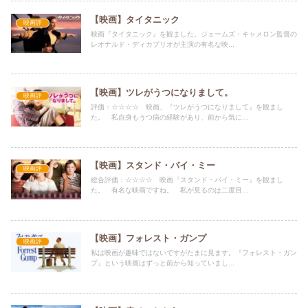
【映画】タイタニック
映画評
映画『タイタニック』を観ました。ジェームズ・キャメロン監督の
レオナルド・ディカプリオが主演の有名な映...
【映画】ツレがうつになりまして。
映画評
評価：☆☆☆☆ 映画、『ツレがうつになりまして』を観まし
た。 私自身もうつ病の経験があり、前から気に...
【映画】スタンド・バイ・ミー
映画評
総合評価：☆☆☆☆ 映画『スタンド・バイ・ミー』を観まし
た。 有名な映画ですね。 私が見るのは二度目...
【映画】フォレスト・ガンプ
映画評
私は映画が趣味ではないですがたまに見ます。『フォレスト・ガン
プ』という映画はずっと前から知っていまし...