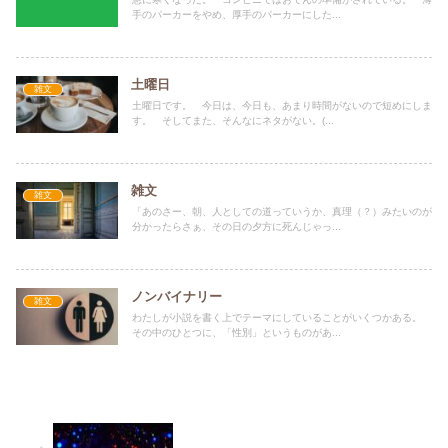
手のパーカーをやめ、厚手のパーカーにした...
土曜日
雑文
土曜日です。 今日は、今日も、あまり時間がないので短めにしま
す。 そしてまた、そんなにネタがない。(...
雑文
雑文
「あのさー、朝、人としての道っていうか、真理（？）みたいのが
分かったらさぁ、その日の夕方に死んじゃっ...
ノンバイナリー
雑文
わたしが小説を書く上でテーマにしていることがいくつかある。
その中のひとつに、「性別」というものがあ...