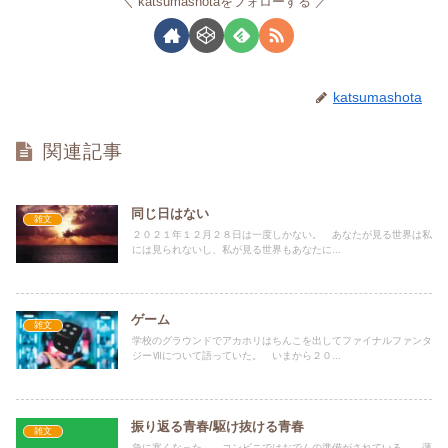
katsumashotaをフォローする
katsumashota
関連記事
同じ日はない
雑文
２０２１年１２月２８日は一度しかない。 あなたが見る世界は私
には見られないし、私が見る世界もあなたに...
ゲーム
雑文
学校のグラウンドでアカホリはちんこを出してファイナルファンタ
ジーⅦについて語っていた。 いまから２０...
振り返る青春/駆け抜ける青春
雑文
急に寒くなった。 コンビニではおでんの準備がされている。 薄