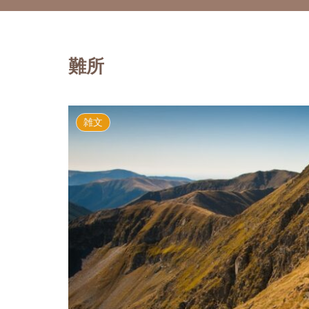
難所
雑文