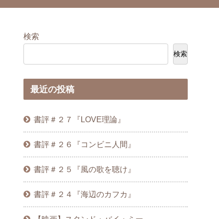
検索
検索
最近の投稿
書評＃２７『LOVE理論』
書評＃２６『コンビニ人間』
書評＃２５『風の歌を聴け』
書評＃２４『海辺のカフカ』
【映画】スタンド・バイ・ミー