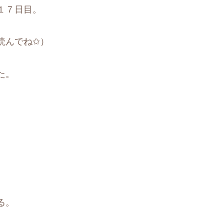
１７日目。
読んでね✩）
た。
る。