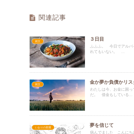
関連記事
３日目
雑文
ふふふ。 今日でアルバ
れてもいない。 ...
金か夢か負債かリス
雑文
わたしは今、お金に困っ
だ。 借金もしている...
夢を信じて
いおりの部屋
病んでました こんにち