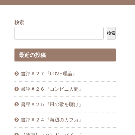
検索
検索
最近の投稿
書評＃２７『LOVE理論』
書評＃２６『コンビニ人間』
書評＃２５『風の歌を聴け』
書評＃２４『海辺のカフカ』
【映画】スタンド・バイ・ミー