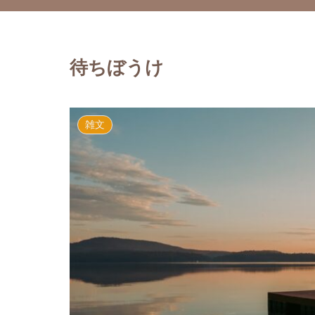
待ちぼうけ
雑文