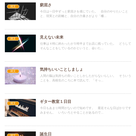
窮屈さ
雑文
今日は一日中ずっと窮屈さを感じていた。 自分のやりたいこと
と、現実との距離と、自分の力量さがより「柵...
見えない未来
雑文
仕事は４時に終わったが５時半までお店に残っていた。 どうして
そんなことをしているのかというと、会いた...
気持ちいいことしましょ
雑文
人間の脳は気持ちの良いことしかしたがらないらしい。 そういう
ことを、高校生のころに本で読んで、「そっ...
ギター教室１日目
雑文
今日もあまり時間がないので短めです。 最近そんな日ばかりです
みません。 いろいろとやることがあるので...
誕生日
雑文