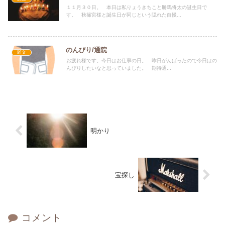
１１月３０日。 本日は私りょうきちこと勝馬将太の誕生日で
す。 秋篠宮様と誕生日が同じという隠れた自慢...
のんびり/通院
雑文
お疲れ様です。今日はお仕事の日。 昨日がんばったので今日はの
んびりしたいなと思っていました。 期待通...
明かり
宝探し
コメント