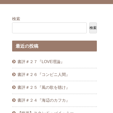
検索
検索
最近の投稿
書評＃２７『LOVE理論』
書評＃２６『コンビニ人間』
書評＃２５『風の歌を聴け』
書評＃２４『海辺のカフカ』
【映画】スタンド・バイ・ミー