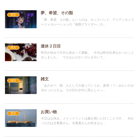
夢、希望、その類
雑文
「夢、希望、その類」というのは、ロックバンド、アジアンカンフ
ージェネレーションの『無限グライダー』の...
連休２日目
雑文
昨日が休みで今日も休みって素敵。 今日は昨日出来なかったこと
をしました。 でもなんだかハズレを引いて...
雑文
雑文
「あのさー、朝、人としての道っていうか、真理（？）みたいのが
分かったらさぁ、その日の夕方に死んじゃっ...
お買い物
雑文
今日はお休み。メインイベントは服を買いに行くことです。 向か
ったのは古着屋さん。古着屋さんが好きなん...