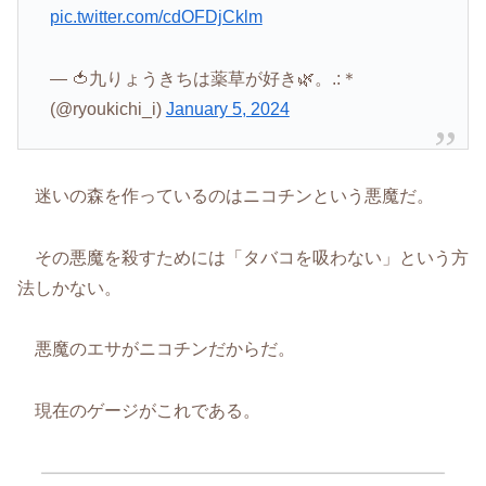
pic.twitter.com/cdOFDjCklm
— 🍅九りょうきちは薬草が好き🌿。.:＊
(@ryoukichi_i)
January 5, 2024
迷いの森を作っているのはニコチンという悪魔だ。
その悪魔を殺すためには「タバコを吸わない」という方
法しかない。
悪魔のエサがニコチンだからだ。
現在のゲージがこれである。