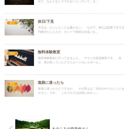
めて、なんとなくスマホをいじっていて、ま...
休日/下見
雑文
今日は、たいしたことは書かない。 なので、例えば副業で月５万
円稼ぎたい人とか、ネットで気軽な出会いを...
無料体験教室
雑文
無料体験教室に行ってきました。 ヤマハの音楽教室です。 先
日、僕が持っていたグラスルーツのレスポール...
進路に迷ったら
雑文
進路に迷ったらどうするか。 その答えは「自分のやりたいことを
やろう」です。 このブログは目標に向かっ...
あのころの田吾作さん。