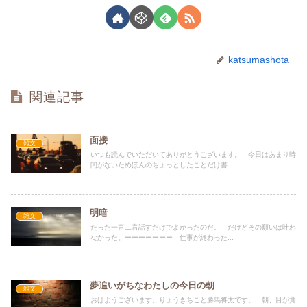
katsumashota
関連記事
面接
雑文
いつも読んでいただいてありがとうございます。 今日はあまり時
間がないためほんのちょっとしたことだけ書...
明暗
雑文
たった一言二言話すだけでよかったのだ。 だけどその願いは叶わ
なかった。ーーーーーーー 仕事が終わった...
夢追いがちなわたしの今日の朝
雑文
おはようございます。りょうきちこと勝馬将太です。 朝、目が覚