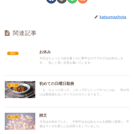
katsumashota
関連記事
お休み
雑文
今日はちょっと小説を書くのに夢中なのでブログはお休みしま
す。 珍しく長い文章を書いています。
初めての日曜日勤務
雑文
「え、ちょっと待って。これって忙しいってやつじゃね」 気が付
けば普段使わないテーブルやカウンターまで...
雑文
雑文
今日はお休みでした。 午前中はおばあちゃんを病院に送迎し、午
後はマンガを探しにお店回りをしていました...