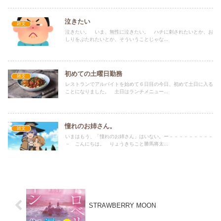
泣きたい
雑文
泣きたい。 いま、無性に泣きたい。 ハチに刺されたいとか、お
しりをぶたれたいとか、そういうことじゃな...
初めての土曜日勤務
雑文
レストランでアルバイトを始めて６日目の今日、初めて土日に入る
ことになりました。 土日はランチメニュー...
憧れのお姉さん。
雑文
いまはもう、「憧れのお姉さん」はいない。ー－－－－－－－－－
－ こんにちは。 りょうきちこと勝馬将太...
STRAWBERRY MOON