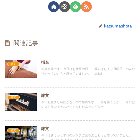
katsumashota
関連記事
指名
雑文
お疲れ様です。今日はお仕事の日。 週のはじまり月曜日。のんび
りやっていこうと思っていました。 出勤し...
雑文
雑文
今日もあまり時間がないので短めです。 何を書こうか。 今日は
レストランでアルバイトをしたあとにギター...
雑文
雑文
今日はさくっと平日のランチ営業を楽しもうと思っていました。
ポジションもアフターではありませんでした...