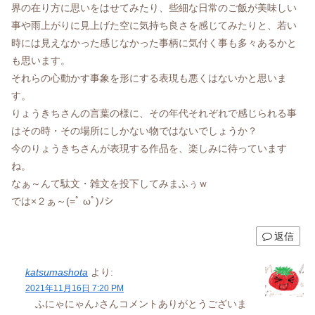
界の在り方に思いをはせてみたり、些細な日常のご飯が美味しい
事や雨上がりに見上げた空に気持ち良さを感じてみたりと、若い
時には見えなかった感じなかった事柄に気付く事も多々あるかと
も思います。
それらの心動かす事象を形にする表現も悪くはないかと思いま
す。
りょうきちさんの言葉の様に、その年代それぞれで感じられる事
はその時・その場所にしかない物ではないでしょうか？
今のりょうきちさんが表現する作品を、楽しみに待っています
ね。
なぁ～んて駄文・雑文を投下してみまふぅｗ
では×２ぁ～(=ﾟ ωﾟ)ﾉシ
返信
katsumashota
より:
2021年11月16日 7:20 PM
ふにゃにゃん♪さんコメントありがとうございま