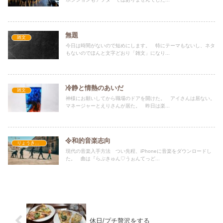
無題
雑文
今日は時間がないので短めにします。 特にテーマもないし、ネタ
もないのでほんと文字どおり「雑文」になり...
冷静と情熱のあいだ
雑文
神様にお願いしてから職場のドアを開けた。 アイさんは居ない。
マネージャーとえりさんが居た。 昨日は楽...
令和的音楽志向
りょうきちの部屋
現代の音楽入手方法 つい先程、iPhoneに音楽をダウンロードし
た。 曲は『らぶきゅん♡うぉんてっど...
休日/プチ贅沢をする