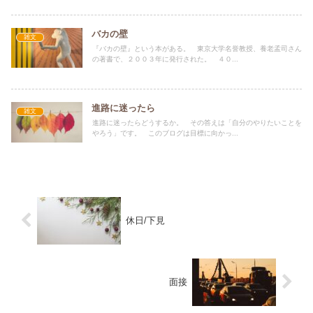
バカの壁
雑文
『バカの壁』という本がある。 東京大学名誉教授、養老孟司さん
の著書で、２００３年に発行された。 ４０...
進路に迷ったら
雑文
進路に迷ったらどうするか。 その答えは「自分のやりたいことを
やろう」です。 このブログは目標に向かっ...
休日/下見
面接