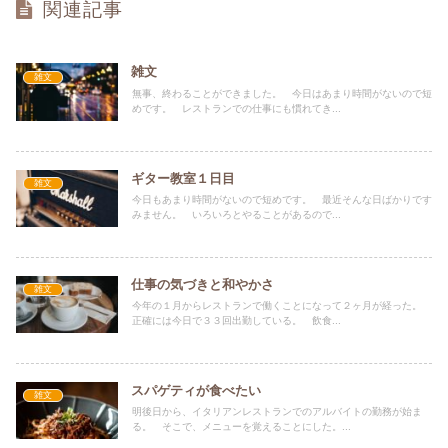
関連記事
雑文
雑文
無事、終わることができました。 今日はあまり時間がないので短
めです。 レストランでの仕事にも慣れてき...
ギター教室１日目
雑文
今日もあまり時間がないので短めです。 最近そんな日ばかりです
みません。 いろいろとやることがあるので...
仕事の気づきと和やかさ
雑文
今年の１月からレストランで働くことになって２ヶ月が経った。
正確には今日で３３回出勤している。 飲食...
スパゲティが食べたい
雑文
明後日から、イタリアンレストランでのアルバイトの勤務が始ま
る。 そこで、メニューを覚えることにした。...