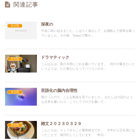
関連記事
深夜の
未分類
午前二時に起きました。しばらく放心して、お酒飲んで煙草を吸っ
ていました。その後、Twitterで繋が...
ドラマティック
未分類
こんばんは。夜の８時にこれを書いています。 何かが書きたいと
いうよりは、ただ無心になってパソコンのキ...
言語化の脳内合理性
未分類
暇だったので、こんな動画を見ていました。 わたしは小説のよう
な文章を書いたり、こうしてブログを書いて...
雑文２０２３０３２９
未分類
こんにちは。りょうきちこと勝馬将太です。 今年から正社員にな
ったことで、毎日忙しくしています。 昨日...