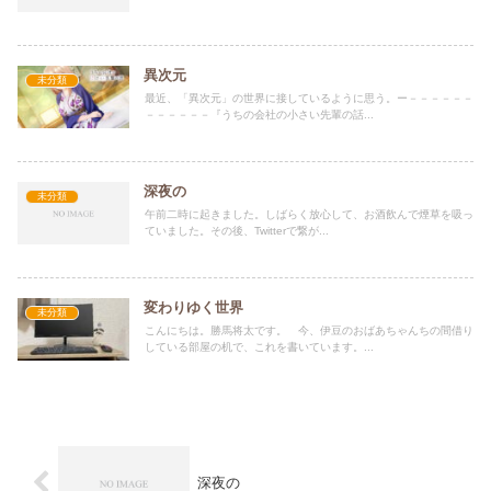
異次元
未分類
最近、「異次元」の世界に接しているように思う。ー－－－－－－
－－－－－－『うちの会社の小さい先輩の話...
深夜の
未分類
午前二時に起きました。しばらく放心して、お酒飲んで煙草を吸っ
ていました。その後、Twitterで繋が...
変わりゆく世界
未分類
こんにちは。勝馬将太です。 今、伊豆のおばあちゃんちの間借り
している部屋の机で、これを書いています。...
深夜の