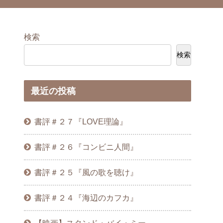
検索
検索
最近の投稿
書評＃２７『LOVE理論』
書評＃２６『コンビニ人間』
書評＃２５『風の歌を聴け』
書評＃２４『海辺のカフカ』
【映画】スタンド・バイ・ミー